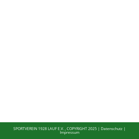
SPORTVEREIN 1928 LAUF E.V. , COPYRIGHT 2025 |
Datenschutz
|
Impressum