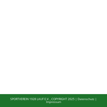
SPORTVEREIN 1928 LAUF E.V. , COPYRIGHT 2025 |
Datenschutz
|
Impressum