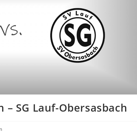
en – SG Lauf-Obersasbach
n